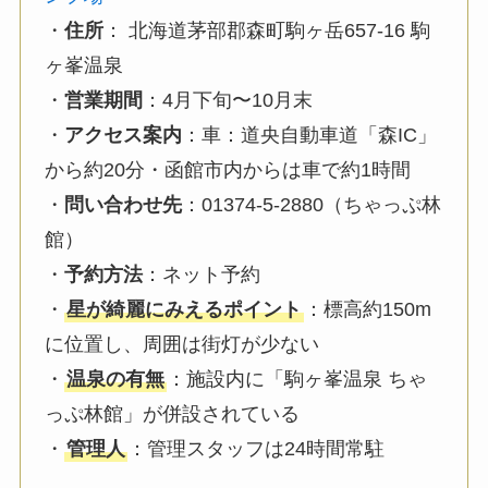
・
住所
： 北海道茅部郡森町駒ヶ岳657-16 駒
ヶ峯温泉
・
営業期間
：4月下旬〜10月末
・
アクセス案内
：車：道央自動車道「森IC」
から約20分・函館市内からは車で約1時間
・
問い合わせ先
：01374-5-2880（ちゃっぷ林
館）
・
予約方法
：ネット予約
・
星が綺麗にみえるポイント
：標高約150m
に位置し、周囲は街灯が少ない
・
温泉の有無
：施設内に「駒ヶ峯温泉 ちゃ
っぷ林館」が併設されている
・
管理人
：管理スタッフは24時間常駐