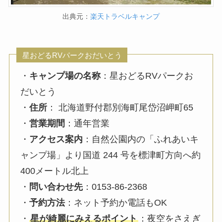
出典元：
楽天トラベルキャンプ
星おどるRVパークおだいとう
・
キャンプ場の名称
：星おどるRVパークお
だいとう
・
住所
： 北海道野付郡別海町尾岱沼岬町65
・
営業期間
：通年営業
・
アクセス案内
：自然公園内の「ふれあいキ
ャンプ場」より国道 244 号を標津町方向へ約
400メートル北上
・
問い合わせ先
：0153-86-2368
・
予約方法
：ネット予約か電話もOK
・
星が綺麗にみえるポイント
：夜空をさえぎ