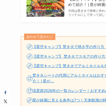
めて紹介！ | 星が綺
今回は焚き火で簡単に作れ
リジナルにして作って試し
あわせて読みたい
【星空キャンプ】焚き火で焼き芋の作り方
【星空キャンプ】 焚き火でスモアの作り方
【星空キャンプ】焚き火でアルミホイルを
焚き火シートの代用にアルミホイルはおす
介！ | 星が…
流星群2026年の一覧カレンダー！おすすめ
星が綺麗に見える条件は7つ！天体観測の