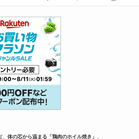
ば、
体の芯から温まる「鶏肉のホイル焼き」
。